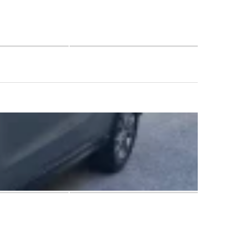
$56 ,900
$64 ,400