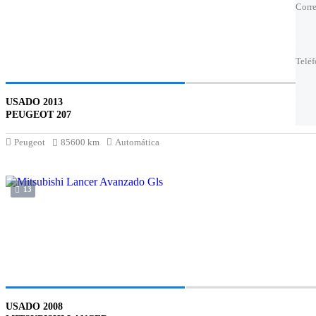
Corre
Corre
Telé
Telé
Telé
Preci
USADO 2013
PEUGEOT 207
Peugeot
85600 km
Automática
13
USADO 2008