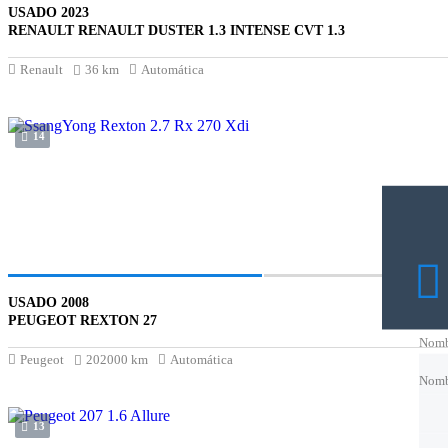
USADO 2023
RENAULT RENAULT DUSTER 1.3 INTENSE CVT 1.3
Renault
36 km
Automática
14
USADO 2008
PEUGEOT REXTON 27
Nomb
Peugeot
202000 km
Automática
Nomb
Nomb
Corre
13