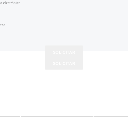
o electrónico
o electrónico
fono
fono
fono
o comercial
SOLICITAR
SOLICITAR
SOLICITAR