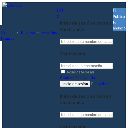
0
Publica
tu
Inicio de sesión o correo
anuncio
electrónico
Fichas
Reviews
Anuncios
técnicas
Contraseña
Acuérdate de mí
Contraseña olvidada
Inscribirse
Inicio de sesión o correo
electrónico
Contraseña