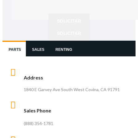
Precio comercial
SOLICITAR
SOLICITAR
SOLICITAR
PARTS
SALES
RENTING
Address
1840 E Garvey Ave South West Covina, CA 91791
Sales Phone
(888) 354-1781