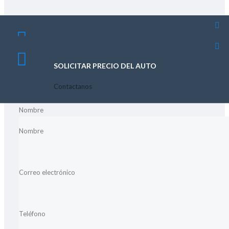
PRECIO DE OFERTA
SOLICITAR PRECIO DEL AUTO
SOLICITAR PRECIO DEL AUTO
Contactanos
Contactanos
Contactanos
Nombre
Nombre
Nombre
Correo electrónico
Correo electrónico
Correo electrónico
Teléfono
Teléfono
Teléfono